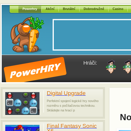
Powerhry
Akční
Brutální
Dobrodružné
Casino
Hráči:
Digital Upgrade
Perfektní spojení logické hry nového
rozměru s počítačovou technikou.
Skládejte na hrací p
No
Final Fantasy Sonic
X6