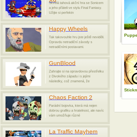
Skvělá tahová akční hra se Sonicem
a jeho přáteli ve stylu Final Fantasy.
Užijte si perfektn
Happy Wheels
Puppe
Tak takovouhle hru jste ještě neviděli.
Opravdu netradiční závody s
netradičními postavami.
GunBlood
Zahrajte si na opravdovou přestřelku
z Divokého západu i s jejími
následky, což znamená, že
Stick
Chaos Faction 2
Parádní bojovka, která má nejen
dobrou grafiku a hratelnost, ale navíc
vám umožňuje různé
La Traffic Mayhem