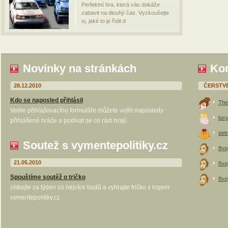
Perfektní hra, která vás dokáže
zabavit na dlouhý čas. Vyzkoušejte
si, jaké to je řídit d
Novinky na stránkách
Kom
28.12.2010
ČERSTV
Kdo se naposled přihlásil
The
Vedle přihlašovacího formuláře můžete vidět naposledy
luc
přihlášené hráče a podívat se co rádi hrají.
petr
Soutež s vymentepolitiky.cz
8vo
21.05.2010
8vo
Spouštíme soutěž o tričko
8vo
získejte za týden co nejvíce bodů a vyhrajte tričko s logem
vymentepolitiky.cz