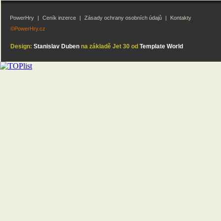
PowerHry
|
Ceník inzerce
|
Zásady ochrany osobních údajů
|
Kontakty
©PowerHry.cz
Design:
Stanislav Duben
na základě Jet 30 od
Template World