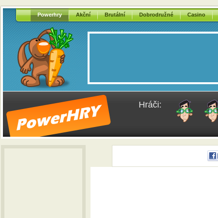
Powerhry
Akční
Brutální
Dobrodružné
Casino
Hráči: