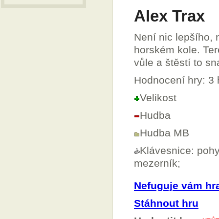
Alex Trax
Není nic lepšího,
horském kole. Teré
vůle a štěstí to s
Hodnocení hry: 3
Velikost
Hudba
Hudba MB
Klávesnice: pohyb
mezerník;
Nefuguje vám hr
Stáhnout hru