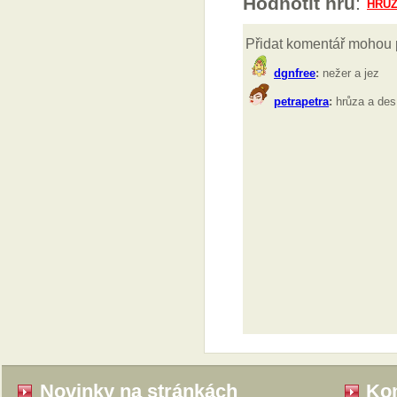
Hodnotit hru
:
Novinky na stránkách
Kom