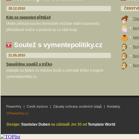
28.12.2010
ČERSTV
Kdo se naposled přihlásil
The
Vedle přihlašovacího formuláře můžete vidět naposledy
luc
přihlášené hráče a podívat se co rádi hrají.
petr
Soutež s vymentepolitiky.cz
8vo
21.05.2010
8vo
Spouštíme soutěž o tričko
8vo
získejte za týden co nejvíce bodů a vyhrajte tričko s logem
vymentepolitiky.cz
PowerHry
|
Ceník inzerce
|
Zásady ochrany osobních údajů
|
Kontakty
©PowerHry.cz
Design:
Stanislav Duben
na základě Jet 30 od
Template World