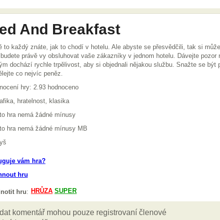
ed And Breakfast
ě to každý znáte, jak to chodí v hotelu. Ale abyste se přesvědčili, tak si může
budete právě vy obsluhovat vaše zákazníky v jednom hotelu. Dávejte pozor n
ým dochází rychle trpělivost, aby si objednali nějakou službu. Snažte se být 
lejte co nejvíc peněz.
nocení hry: 2.93 hodnoceno
afika, hratelnost, klasika
ato hra nemá žádné mínusy
ato hra nemá žádné mínusy MB
yš
uguje vám hra?
hnout hru
notit hru
: