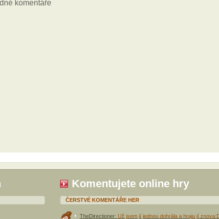
h
Komentujete online hry
ČERSTVÉ KOMENTÁŘE HER
TheDirectioner:
Už jsem jí jednou dohrála a hraju jí znova: