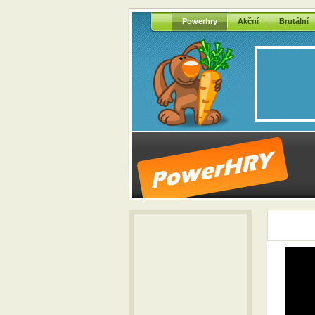
Powerhry
Akční
Brutální