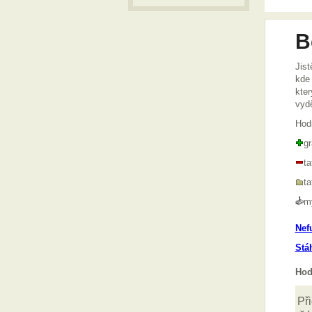
B
Jist
kde 
kter
vydě
Hod
gr
t
t
m
Nef
Stá
Hod