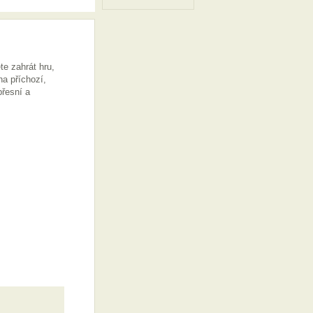
te zahrát hru,
a příchozí,
přesní a