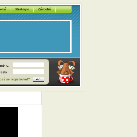
ovní
Strategie
Závodní
méno:
eslo:
eš se registrovat?