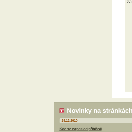
Novinky na stránkác
28.12.2010
Kdo se naposled přihlásil