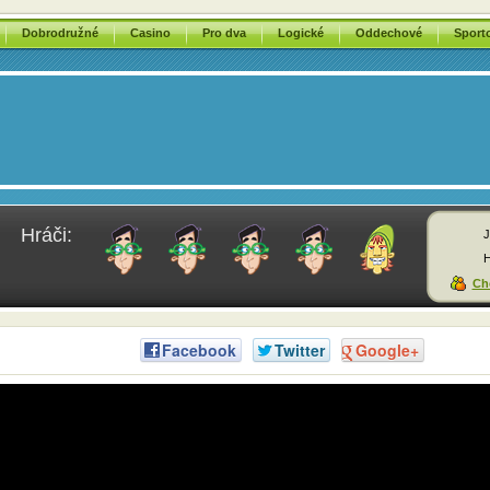
Dobrodružné
Casino
Pro dva
Logické
Oddechové
Sport
Hráči:
J
H
Chc
Facebook
Twitter
Google+