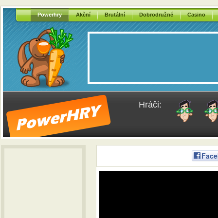
Powerhry
Akční
Brutální
Dobrodružné
Casino
Hráči:
Face