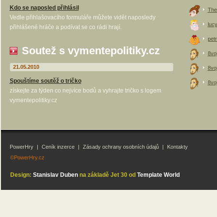
Kdo se naposled přihlásil
The
Vedle přihlašovacího formuláře můžete vidět naposledy
luc
přihlášené hráče a podívat se co rádi hrají.
petr
Soutež s vymentepolitiky.cz
8vo
21.05.2010
8vo
Spouštíme soutěž o tričko
8vo
získejte za týden co nejvíce bodů a vyhrajte tričko s logem
vymentepolitiky.cz
PowerHry
|
Ceník inzerce
|
Zásady ochrany osobních údajů
|
Kontakty
©PowerHry.cz
Design:
Stanislav Duben
na základě Jet 30 od
Template World