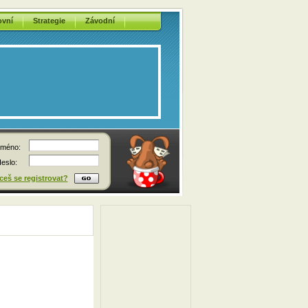
ovní
Strategie
Závodní
méno:
eslo:
eš se registrovat?