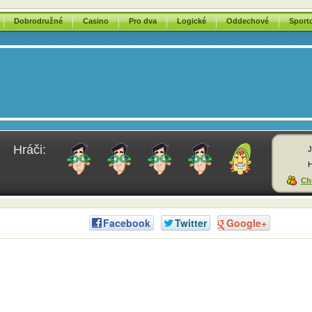
Dobrodružné
Casino
Pro dva
Logické
Oddechové
Sport
Hráči:
J
H
Chc
Facebook
Twitter
Google+