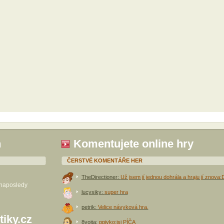
h
Komentujete online hry
ČERSTVÉ KOMENTÁŘE HER
TheDirectioner:
Už jsem jí jednou dohrála a hraju jí znova:
 naposledy
lucysiky:
super hra
petrik:
Velice návyková hra.
tiky.cz
8vojta:
ppivko:jsi PÍČA