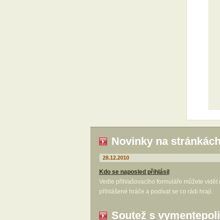
Novinky na stránkác
28.12.2010
Kdo se naposled přihlásil
Vedle přihlašovacího formuláře můžete vidět
přihlášené hráče a podívat se co rádi hrají.
Soutež s vymentepoli