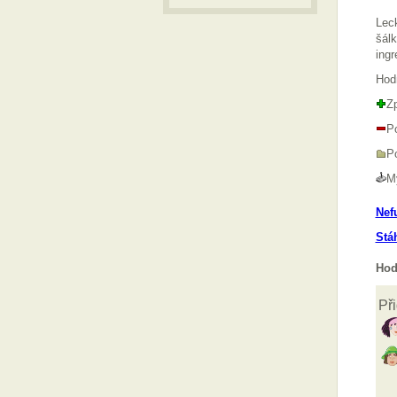
Leck
šálk
ingr
Hod
Zp
Po
Po
M
Nef
Stá
Hod