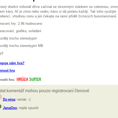
terý dnešní milionář dříve začínal se skromným stánkem se zeleninou, zmrz
em kávy. Ať je zima nebo vedro, kávu si dá poránu každý. Tak toho využijte
ediencí, vhodnou cenu a jen čekejte na ranní příděl žíznivých bussinesmanů.
nocení hry: 2.96 hodnoceno
racování, grafika, ovládání
zději trochu stereotypní
zději trochu stereotypní MB
yš
uguje vám hra?
hnout hru
notit hru
: