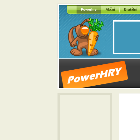
Powerhry
Akční
Brutální