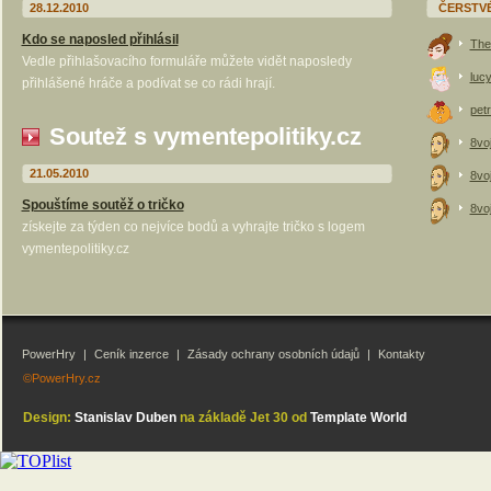
28.12.2010
ČERSTV
Kdo se naposled přihlásil
The
Vedle přihlašovacího formuláře můžete vidět naposledy
luc
přihlášené hráče a podívat se co rádi hrají.
petr
Soutež s vymentepolitiky.cz
8vo
21.05.2010
8vo
Spouštíme soutěž o tričko
8vo
získejte za týden co nejvíce bodů a vyhrajte tričko s logem
vymentepolitiky.cz
PowerHry
|
Ceník inzerce
|
Zásady ochrany osobních údajů
|
Kontakty
©PowerHry.cz
Design:
Stanislav Duben
na základě Jet 30 od
Template World