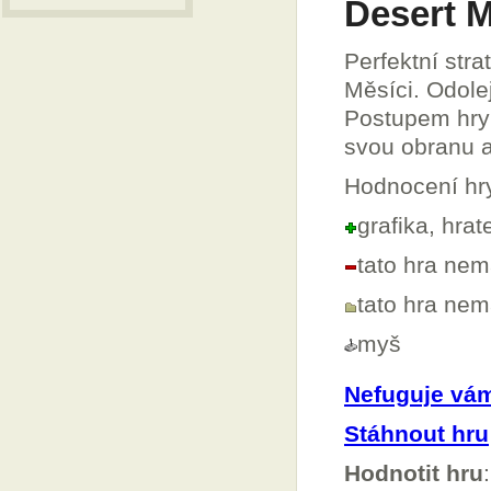
Desert 
Perfektní stra
Měsíci. Odole
Postupem hry b
svou obranu a
Hodnocení hr
grafika, hrat
tato hra ne
tato hra ne
myš
Nefuguje vá
Stáhnout hru
Hodnotit hru