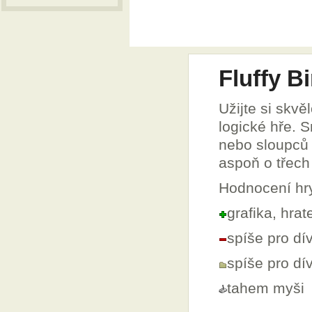
Fluffy B
Užijte si skv
logické hře. 
nebo sloupců 
aspoň o třech
Hodnocení hr
grafika, hra
spíše pro dí
spíše pro d
tahem myši