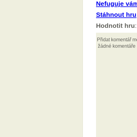
Nefuguje vá
Stáhnout hru
Hodnotit hru