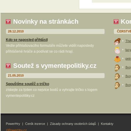
Novinky na stránkách
Kom
28.12.2010
ČERSTV
Kdo se naposled přihlásil
The
Vedle přihlašovacího formuláře můžete vidět naposledy
luc
přihlášené hráče a podívat se co rádi hrají.
petr
Soutež s vymentepolitiky.cz
8vo
21.05.2010
8vo
Spouštíme soutěž o tričko
8vo
získejte za týden co nejvíce bodů a vyhrajte tričko s logem
vymentepolitiky.cz
PowerHry
|
Ceník inzerce
|
Zásady ochrany osobních údajů
|
Kontakty
©PowerHry.cz