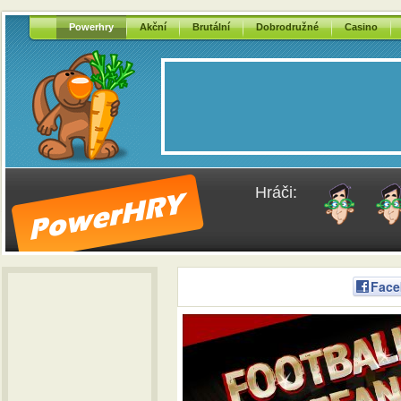
Powerhry
Akční
Brutální
Dobrodružné
Casino
Hráči:
Face