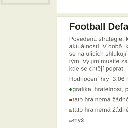
Football Def
Povedená strategie, k
aktuálností. V době, 
se na ulicích shlukují
tým. Vy jim musíte za
kde se chtějí poprat.
Hodnocení hry: 3.06
grafika, hratelnost,
tato hra nemá žádn
tato hra nemá žádn
myš