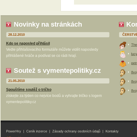
Novinky na stránkách
Kom
28.12.2010
ČERSTV
Kdo se naposled přihlásil
The
Vedle přihlašovacího formuláře můžete vidět naposledy
luc
přihlášené hráče a podívat se co rádi hrají.
petr
Soutež s vymentepolitiky.cz
8vo
21.05.2010
8vo
Spouštíme soutěž o tričko
8vo
získejte za týden co nejvíce bodů a vyhrajte tričko s logem
vymentepolitiky.cz
PowerHry
|
Ceník inzerce
|
Zásady ochrany osobních údajů
|
Kontakty