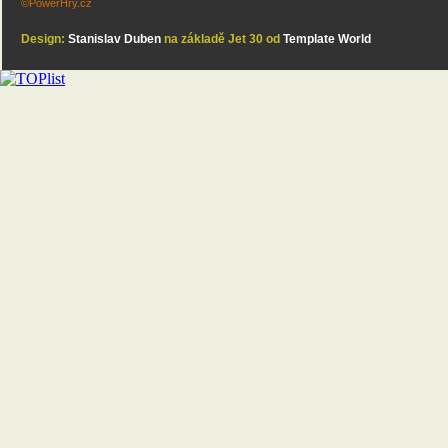
©PowerHry.cz
Design:
Stanislav Duben
na základě Jet 30 od
Template World