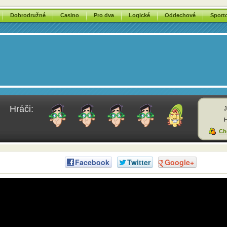
Dobrodružné
Casino
Pro dva
Logické
Oddechové
Sport
Hráči:
J
H
Chc
Facebook
Twitter
Google+