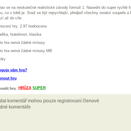
rav se na neskutečné realistické závody formulí 1. Nasedni do super rychlé 
u, co v tobě je. Snaž se být nejrychlejší, předjeď všechny ostatní soupeře a 
zí až do cíle.
nocení hry: 2.97 hodnoceno
afika, hratelnost, klasika
ato hra nemá žádné mínusy
ato hra nemá žádné mínusy MB
pky
uguje vám hra?
hnout hru
notit hru
: