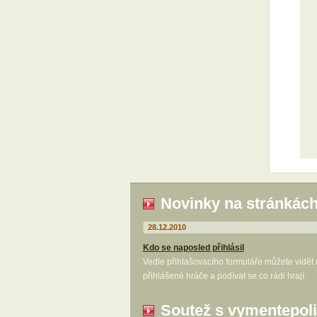
Novinky na stránkác
28.12.2010
Kdo se naposled přihlásil
Vedle přihlašovacího formuláře můžete vidět
přihlášené hráče a podívat se co rádi hrají.
Soutež s vymentepoli