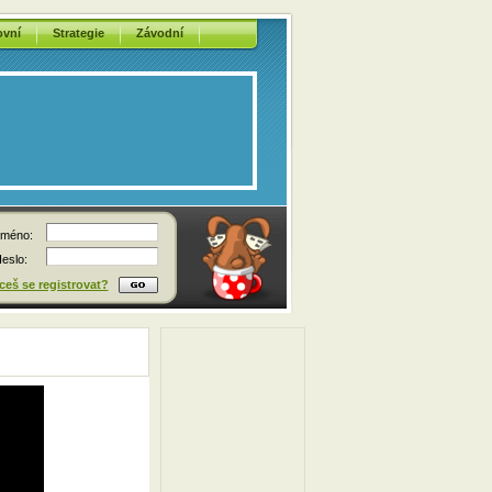
ovní
Strategie
Závodní
méno:
eslo:
eš se registrovat?