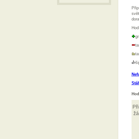
Přip
svět
dora
Hod
gr
t
t
ši
Nef
Stá
Hod