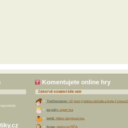
h
Komentujete online hry
ČERSTVÉ KOMENTÁŘE HER
TheDirectioner:
Už jsem jí jednou dohrála a hraju jí znova:
 naposledy
lucysiky:
super hra
petrik:
Velice návyková hra.
tiky.cz
8vojta:
ppivko:jsi PÍČA