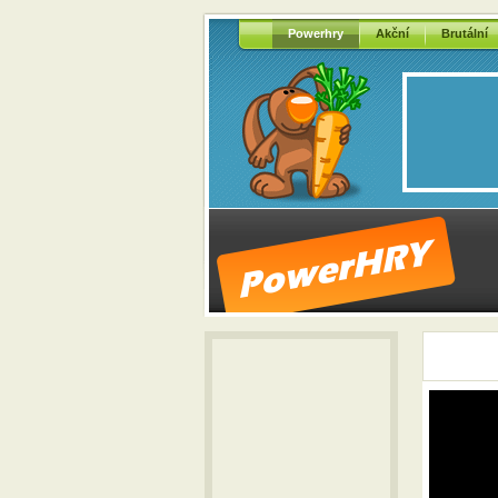
Powerhry
Akční
Brutální