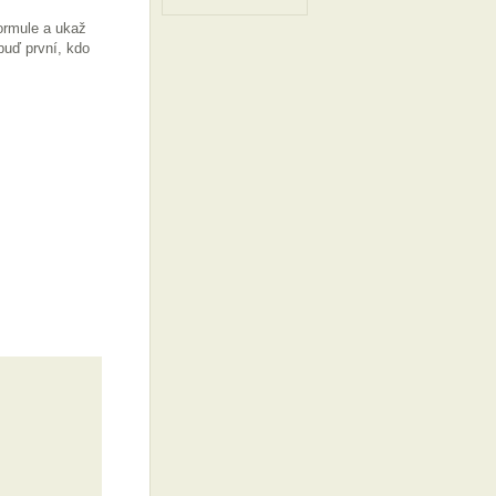
formule a ukaž
buď první, kdo