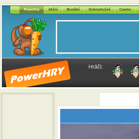
Powerhry
Akční
Brutální
Dobrodružné
Casino
Hráči: