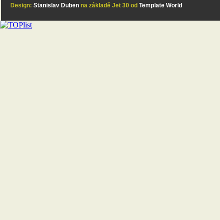
Design:
Stanislav Duben
na základě Jet 30 od
Template World