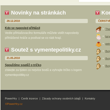
Novinky na stránkách
Kom
28.12.2010
ČERSTV
Kdo se naposled přihlásil
The
Vedle přihlašovacího formuláře můžete vidět naposledy
luc
přihlášené hráče a podívat se co rádi hrají.
petr
Soutež s vymentepolitiky.cz
8vo
21.05.2010
8vo
Spouštíme soutěž o tričko
8vo
získejte za týden co nejvíce bodů a vyhrajte tričko s logem
vymentepolitiky.cz
PowerHry
|
Ceník inzerce
|
Zásady ochrany osobních údajů
|
Kontakty
©PowerHry.cz