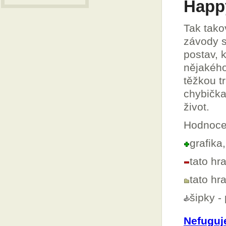
Happ
Tak tako
závody s
postav, 
nějakého
těžkou t
chybička
život.
Hodnoce
grafika
tato h
tato h
šipky -
Nefuguj