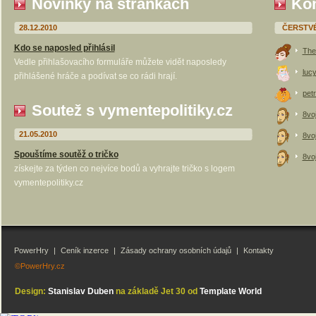
Novinky na stránkách
Kom
28.12.2010
ČERSTV
Kdo se naposled přihlásil
The
Vedle přihlašovacího formuláře můžete vidět naposledy
luc
přihlášené hráče a podívat se co rádi hrají.
petr
Soutež s vymentepolitiky.cz
8vo
21.05.2010
8vo
Spouštíme soutěž o tričko
8vo
získejte za týden co nejvíce bodů a vyhrajte tričko s logem
vymentepolitiky.cz
PowerHry
|
Ceník inzerce
|
Zásady ochrany osobních údajů
|
Kontakty
©PowerHry.cz
Design:
Stanislav Duben
na základě Jet 30 od
Template World