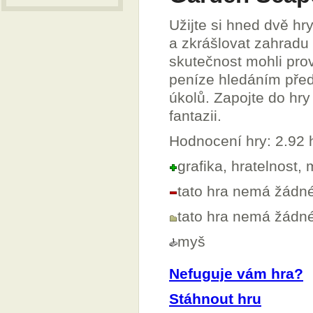
Užijte si hned dvě hr
a zkrášlovat zahradu 
skutečnost mohli prov
peníze hledáním pře
úkolů. Zapojte do hry
fantazii.
Hodnocení hry: 2.92
grafika, hratelnost,
tato hra nemá žádn
tato hra nemá žádn
myš
Nefuguje vám hra?
Stáhnout hru