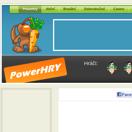
Powerhry
Akční
Brutální
Dobrodružné
Casino
Hráči:
Face