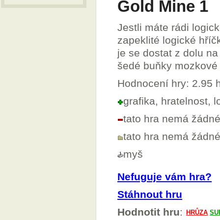
Gold Mine 1
Jestli máte rádi logic
zapeklité logické hříč
je se dostat z dolu n
šedé buňky mozkové a
Hodnocení hry: 2.95
grafika, hratelnost, l
tato hra nemá žádn
tato hra nemá žádn
myš
Nefuguje vám hra?
Stáhnout hru
Hodnotit hru
: