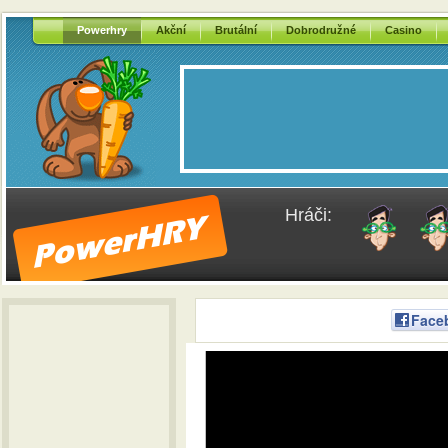
Powerhry
Akční
Brutální
Dobrodružné
Casino
Hráči:
Face