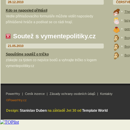
28.12.2010
ČERSTV
Kdo se naposled přihlásil
The
Vedle přihlašovacího formuláře můžete vidět naposledy
luc
přihlášené hráče a podívat se co rádi hrají.
petr
Soutež s vymentepolitiky.cz
8vo
21.05.2010
8vo
Spouštíme soutěž o tričko
8vo
získejte za týden co nejvíce bodů a vyhrajte tričko s logem
vymentepolitiky.cz
PowerHry
|
Ceník inzerce
|
Zásady ochrany osobních údajů
|
Kontakty
©PowerHry.cz
Design:
Stanislav Duben
na základě Jet 30 od
Template World