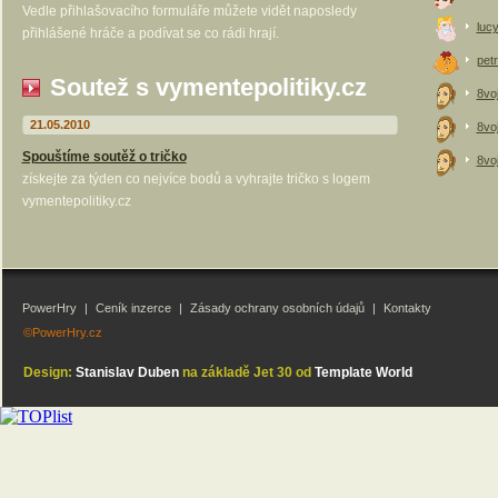
Vedle přihlašovacího formuláře můžete vidět naposledy
luc
přihlášené hráče a podívat se co rádi hrají.
petr
Soutež s vymentepolitiky.cz
8vo
21.05.2010
8vo
Spouštíme soutěž o tričko
8vo
získejte za týden co nejvíce bodů a vyhrajte tričko s logem
vymentepolitiky.cz
PowerHry
|
Ceník inzerce
|
Zásady ochrany osobních údajů
|
Kontakty
©PowerHry.cz
Design:
Stanislav Duben
na základě Jet 30 od
Template World