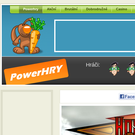
Powerhry
Akční
Brutální
Dobrodružné
Casino
Hráči:
Face