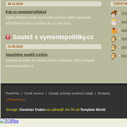
28.12.2010
ČERSTV
Kdo se naposled přihlásil
The
Vedle přihlašovacího formuláře můžete vidět naposledy
luc
přihlášené hráče a podívat se co rádi hrají.
petr
Soutež s vymentepolitiky.cz
8vo
21.05.2010
8vo
Spouštíme soutěž o tričko
8vo
získejte za týden co nejvíce bodů a vyhrajte tričko s logem
vymentepolitiky.cz
PowerHry
|
Ceník inzerce
|
Zásady ochrany osobních údajů
|
Kontakty
©PowerHry.cz
Design:
Stanislav Duben
na základě Jet 30 od
Template World