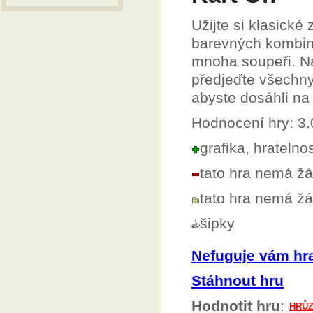
Užijte si klasické
barevných kombin
mnoha soupeři. Na
předjeďte všechny
abyste dosáhli na 
Hodnocení hry: 3
grafika, hratelnos
tato hra nemá ž
tato hra nemá ž
šipky
Nefuguje vám hr
Stáhnout hru
Hodnotit hru
: