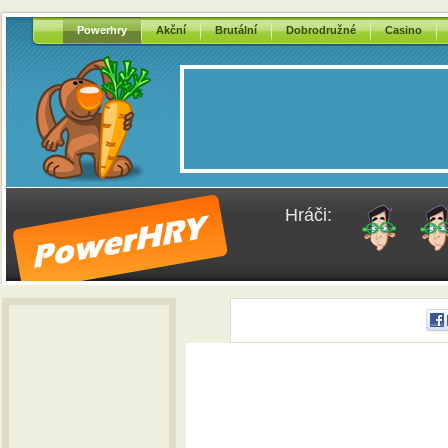
Powerhry
Akční
Brutální
Dobrodružné
Casino
Hráči: