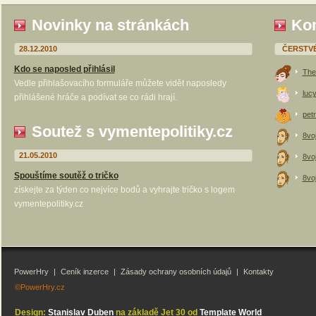
Novinky na stránkách
Kom
28.12.2010
ČERSTV
Kdo se naposled přihlásil
The
Vedle přihlašovacího formuláře můžete vidět naposledy
luc
přihlášené hráče a podívat se co rádi hrají.
petr
Soutež s vymentepolitiky.cz
8vo
21.05.2010
8vo
Spouštíme soutěž o tričko
8vo
získejte za týden co nejvíce bodů a vyhrajte tričko s logem
vymentepolitiky.cz
PowerHry
|
Ceník inzerce
|
Zásady ochrany osobních údajů
|
Kontakty
©PowerHry.cz
Design:
Stanislav Duben
na základě Jet 30 od
Template World