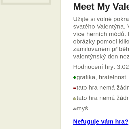
Meet My Vale
Užijte si volné pok
svatého Valentýna.
více herních módů. H
obrázky pomocí klikn
zamilovaném příběhu
valentýnský den ne
Hodnocení hry: 3.0
grafika, hratelnost
tato hra nemá žád
tato hra nemá žá
myš
Nefuguje vám hra?