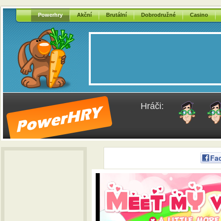
Powerhry
Akční
Brutální
Dobrodružné
Casino
Hráči:
Fa