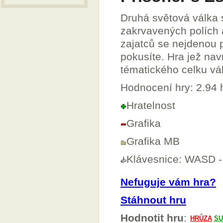
Druhá světová válka 
zakrvavených polích 
zajatců se nejdenou p
pokusíte. Hra jež na
tématického celku vál
Hodnocení hry: 2.94
Hratelnost
Grafika
Grafika MB
Klávesnice: WASD -
Nefuguje vám hra?
Stáhnout hru
Hodnotit hru
: