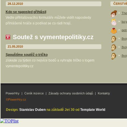
28.12.2010
ČERSTV
Kdo se naposled přihlásil
The
Vedle přihlašovacího formuláře můžete vidět naposledy
luc
přihlášené hráče a podívat se co rádi hrají.
petr
Soutež s vymentepolitiky.cz
8vo
21.05.2010
8vo
Spouštíme soutěž o tričko
8vo
získejte za týden co nejvíce bodů a vyhrajte tričko s logem
vymentepolitiky.cz
PowerHry
|
Ceník inzerce
|
Zásady ochrany osobních údajů
|
Kontakty
©PowerHry.cz
Design:
Stanislav Duben
na základě Jet 30 od
Template World