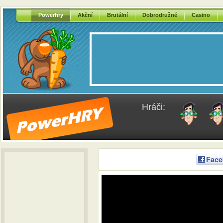
Powerhry
Akční
Brutální
Dobrodružné
Casino
Hráči:
Face