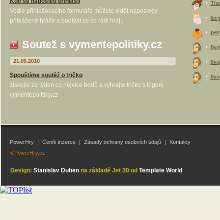
Kdo se naposled přihlásil
The
Vedle přihlašovacího formuláře můžete vidět naposledy
luc
přihlášené hráče a podívat se co rádi hrají.
petr
Soutež s vymentepolitiky.cz
8vo
21.05.2010
8vo
Spouštíme soutěž o tričko
8vo
získejte za týden co nejvíce bodů a vyhrajte tričko s logem
vymentepolitiky.cz
PowerHry
|
Ceník inzerce
|
Zásady ochrany osobních údajů
|
Kontakty
©PowerHry.cz
Design:
Stanislav Duben
na základě Jet 30 od
Template World