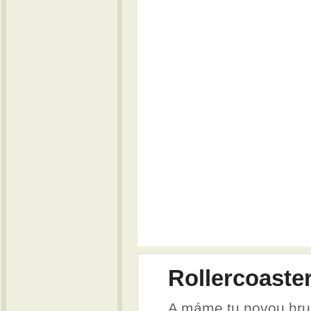
Rollercoaste
A máme tu novou hru 