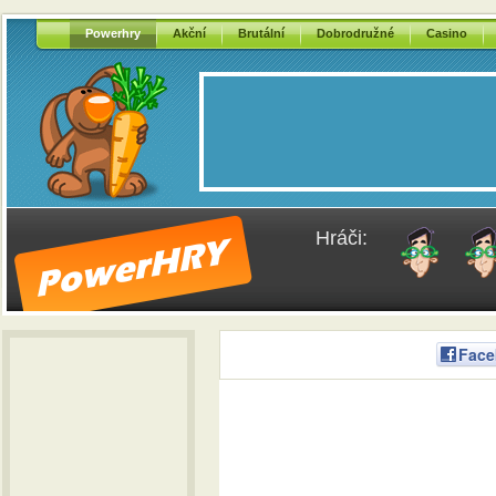
Powerhry
Akční
Brutální
Dobrodružné
Casino
Hráči:
Face