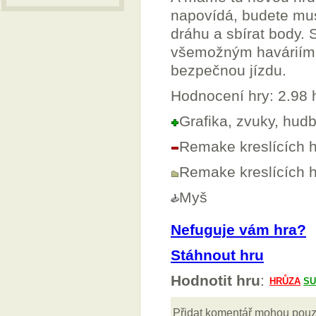
napovídá, budete mus
dráhu a sbírat body.
všemožným haváriím 
bezpečnou jízdu.
Hodnocení hry: 2.98
Grafika, zvuky, hud
Remake kreslících h
Remake kreslících h
Myš
Nefuguje vám hra?
Stáhnout hru
Hodnotit hru
: