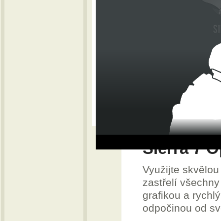
Sierra 7 O
Využijte skvělou 
zastřelí všechn
grafikou a rychl
odpočinou od sv