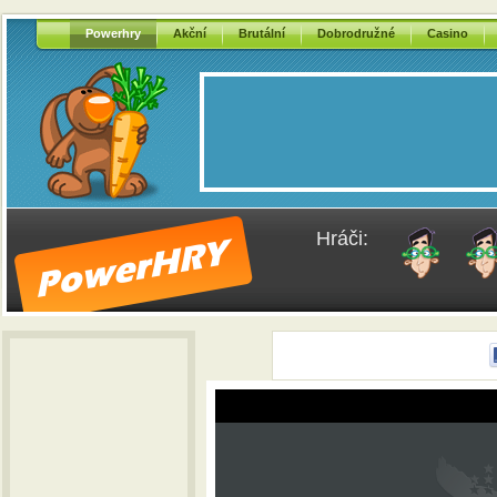
Powerhry
Akční
Brutální
Dobrodružné
Casino
Hráči: