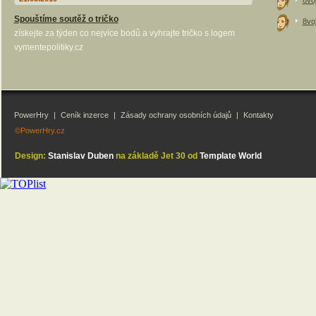
8vo
Spouštíme soutěž o tričko
8vo
získejte za týden co nejvíce bodů a vyhrajte tričko s logem
vymentepolitiky.cz
PowerHry
|
Ceník inzerce
|
Zásady ochrany osobních údajů
|
Kontakty
©PowerHry.cz
Design:
Stanislav Duben
na základě Jet 30 od
Template World