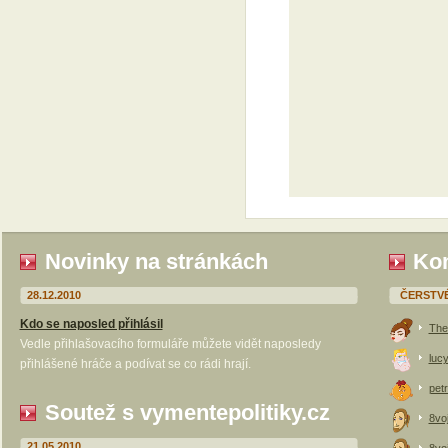
Novinky na stránkách
Kom
28.12.2010
ČERSTV
Kdo se naposled přihlásil
The
Vedle přihlašovacího formuláře můžete vidět naposledy
luc
přihlášené hráče a podívat se co rádi hrají.
petr
Soutež s vymentepolitiky.cz
8vo
21.05.2010