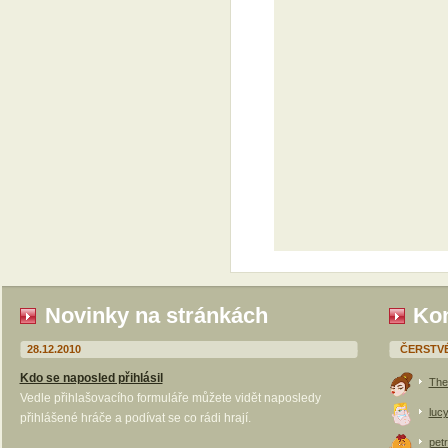
Novinky na stránkách
Kom
28.12.2010
ČERSTV
Kdo se naposled přihlásil
The
Vedle přihlašovacího formuláře můžete vidět naposledy
luc
přihlášené hráče a podívat se co rádi hrají.
petr