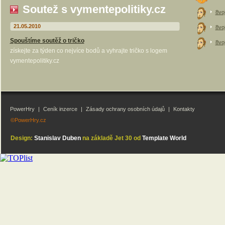
Soutež s vymentepolitiky.cz
8vo
21.05.2010
8vo
Spouštíme soutěž o tričko
8vo
získejte za týden co nejvíce bodů a vyhrajte tričko s logem
vymentepolitiky.cz
PowerHry
|
Ceník inzerce
|
Zásady ochrany osobních údajů
|
Kontakty
©PowerHry.cz
Design:
Stanislav Duben
na základě Jet 30 od
Template World