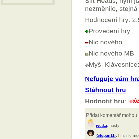
Sift Heads, nyní j
nezměnilo, stejná 
Hodnocení hry: 2
Provedení hry
Nic nového
Nic nového MB
Myš; Klávesnice: 
Nefuguje vám hr
Stáhnout hru
Hodnotit hru
: