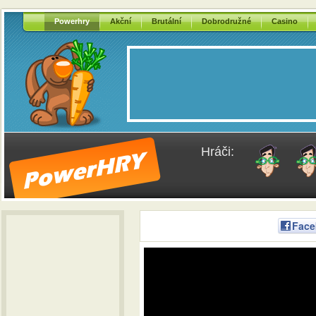
Powerhry
Akční
Brutální
Dobrodružné
Casino
Hráči:
Face