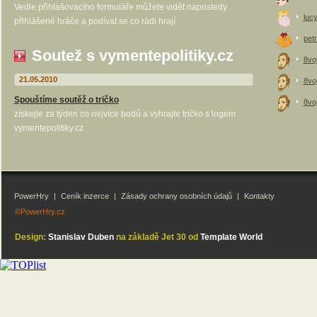
Vedle přihlašovacího formuláře můžete vidět naposledy
luc
přihlášené hráče a podívat se co rádi hrají.
petr
Soutež s vymentepolitiky.cz
8vo
21.05.2010
8vo
Spouštíme soutěž o tričko
8vo
získejte za týden co nejvíce bodů a vyhrajte tričko s logem
vymentepolitiky.cz
PowerHry
|
Ceník inzerce
|
Zásady ochrany osobních údajů
|
Kontakty
©PowerHry.cz
Design:
Stanislav Duben
na základě Jet 30 od
Template World