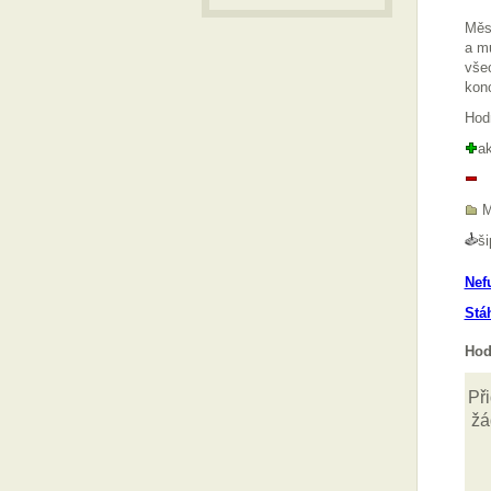
Měst
a mu
všec
kon
Hod
ak
M
ši
Nef
Stá
Hod