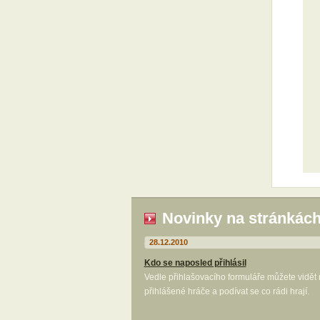
Novinky na stránkác
28.12.2010
Kdo se naposled přihlásil
Vedle přihlašovacího formuláře můžete vidět
přihlášené hráče a podívat se co rádi hrají.