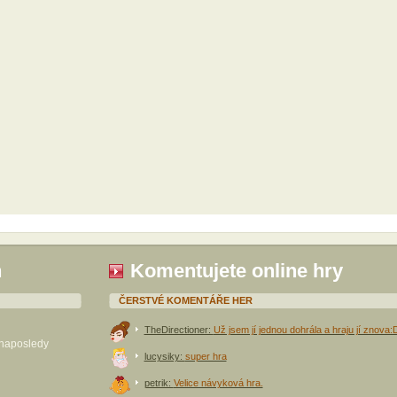
h
Komentujete online hry
ČERSTVÉ KOMENTÁŘE HER
TheDirectioner:
Už jsem jí jednou dohrála a hraju jí znova:
 naposledy
lucysiky:
super hra
petrik:
Velice návyková hra.