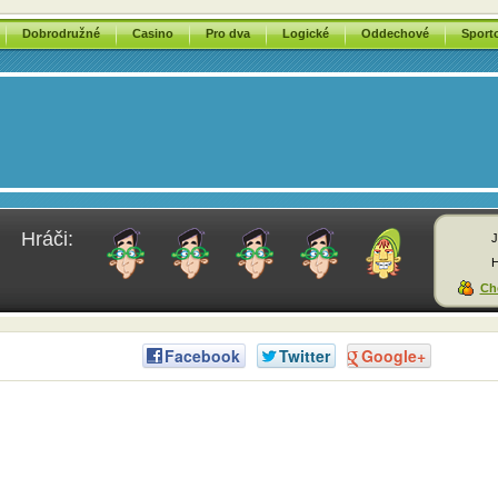
Dobrodružné
Casino
Pro dva
Logické
Oddechové
Sport
Hráči:
J
H
Chc
Facebook
Twitter
Google+