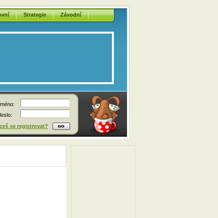
ovní
Strategie
Závodní
méno:
eslo:
eš se registrovat?