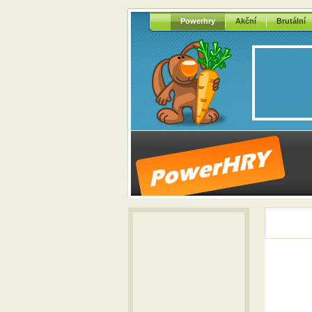
Powerhry
Akční
Brutální