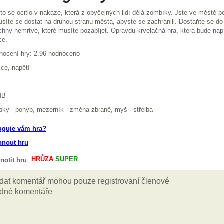
o se ocitlo v nákaze, která z obyčejných lidí dělá zombíky. Jste ve městě po
síte se dostat na druhou stranu města, abyste se zachránili. Dostaňte se do
hny nemrtvé, které musíte pozabíjet. Opravdu krvelačná hra, která bude nap
ce.
nocení hry: 2.96 hodnoceno
ce, napětí
B
pky - pohyb, mezerník - změna zbraně, myš - střelba
uguje vám hra?
hnout hru
notit hru
: