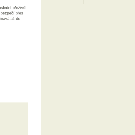
slední přeživší
 bezpečí přes
ínavá až do