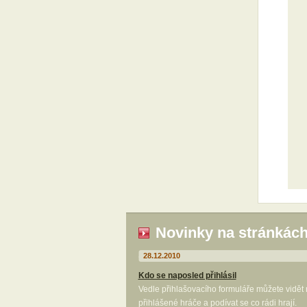
Novinky na stránkác
28.12.2010
Kdo se naposled přihlásil
Vedle přihlašovacího formuláře můžete vidět
přihlášené hráče a podívat se co rádi hrají.