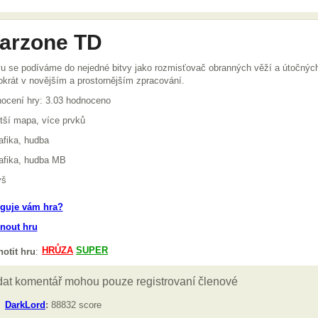
arzone TD
u se podíváme do nejedné bitvy jako rozmisťovač obranných věží a útočnýc
okrát v novějším a prostornějším zpracování.
ocení hry: 3.03 hodnoceno
tší mapa, více prvků
afika, hudba
afika, hudba MB
yš
guje vám hra?
nout hru
otit hru
: