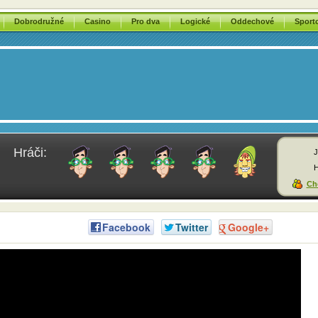
Dobrodružné
Casino
Pro dva
Logické
Oddechové
Sport
Hráči:
J
H
Chc
Facebook
Twitter
Google+