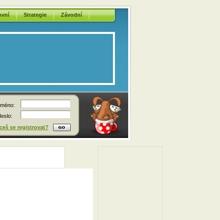
ovní
Strategie
Závodní
méno:
eslo:
eš se registrovat?