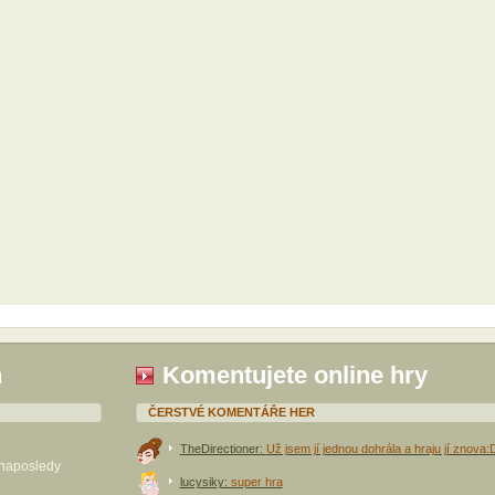
h
Komentujete online hry
ČERSTVÉ KOMENTÁŘE HER
TheDirectioner:
Už jsem jí jednou dohrála a hraju jí znova:
 naposledy
lucysiky:
super hra