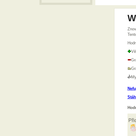
W
Znov
Tent
Hodn
Vě
Gr
Gr
M
Nefu
Stáh
Hodn