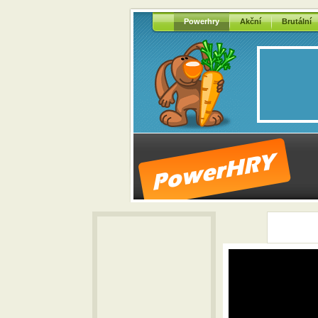
Powerhry
Akční
Brutální