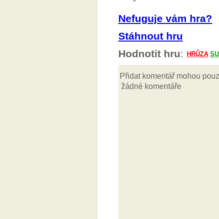
Nefuguje vám hra?
Stáhnout hru
Hodnotit hru
: