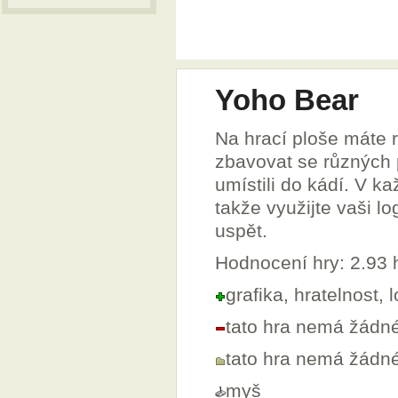
Yoho Bear
Na hrací ploše máte 
zbavovat se různých
umístili do kádí. V 
takže využijte vaši l
uspět.
Hodnocení hry: 2.93
grafika, hratelnost, 
tato hra nemá žádn
tato hra nemá žádn
myš