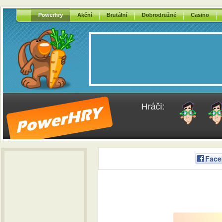
Powerhry
Akční
Brutální
Dobrodružné
Casino
Hráči:
Face