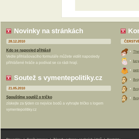
Novinky na stránkách
Kom
28.12.2010
ČERSTV
Kdo se naposled přihlásil
The
Vedle přihlašovacího formuláře můžete vidět naposledy
luc
přihlášené hráče a podívat se co rádi hrají.
petr
Soutež s vymentepolitiky.cz
8vo
21.05.2010
8vo
Spouštíme soutěž o tričko
8vo
získejte za týden co nejvíce bodů a vyhrajte tričko s logem
vymentepolitiky.cz