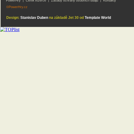
PowerHry
|
Ceník inzerce
|
Zásady ochrany osobních údajů
|
Kontakty
©PowerHry.cz
Design:
Stanislav Duben
na základě Jet 30 od
Template World