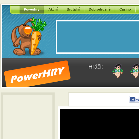
Powerhry
Akční
Brutální
Dobrodružné
Casino
Hráči:
F