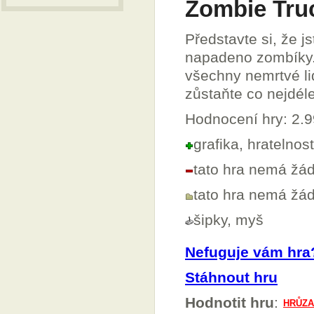
Zombie Tru
Představte si, že 
napadeno zombíky. U
všechny nemrtvé lid
zůstaňte co nejdéle
Hodnocení hry: 2.
grafika, hratelnos
tato hra nemá žá
tato hra nemá ž
šipky, myš
Nefuguje vám hra
Stáhnout hru
Hodnotit hru
: