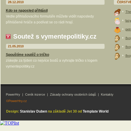
28.12.2010
ČERSTV
Kdo se naposled přihlásil
The
Vedle přihlašovacího formuláře můžete vidět naposledy
luc
přihlášené hráče a podívat se co rádi hrají.
petr
Soutež s vymentepolitiky.cz
8vo
21.05.2010
8vo
Spouštíme soutěž o tričko
8vo
získejte za týden co nejvíce bodů a vyhrajte tričko s logem
vymentepolitiky.cz
PowerHry
|
Ceník inzerce
|
Zásady ochrany osobních údajů
|
Kontakty
©PowerHry.cz
Design:
Stanislav Duben
na základě Jet 30 od
Template World