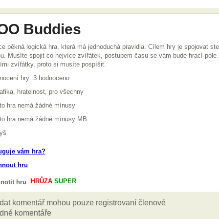
OO Buddies
ce pěkná logická hra, která má jednoduchá pravidla. Cílem hry je spojovat ste
u. Musíte spojit co nejvíce zvířátek, postupem času se vám bude hrací pole
ími zvířátky, proto si musíte pospíšit.
nocení hry: 3 hodnoceno
afika, hratelnost, pro všechny
ato hra nemá žádné mínusy
ato hra nemá žádné mínusy MB
yš
uguje vám hra?
hnout hru
notit hru
: