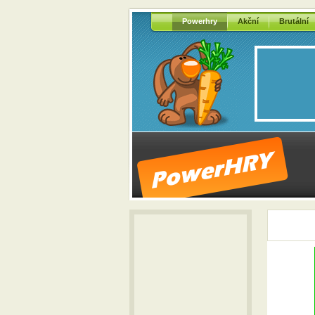
Powerhry
Akční
Brutální