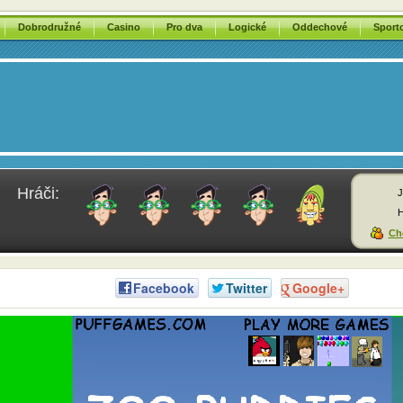
Dobrodružné
Casino
Pro dva
Logické
Oddechové
Sport
Hráči:
J
H
Chc
Facebook
Twitter
Google+