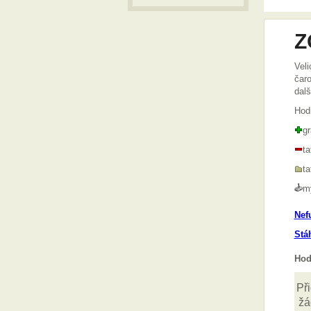
Z
Veli
čaro
dalš
Hod
gr
t
t
m
Nef
Stá
Hod