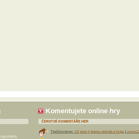
h
Komentujete online hry
ČERSTVÉ KOMENTÁŘE HER
TheDirectioner:
Už jsem jí jednou dohrála a hraju jí znova:
 naposledy