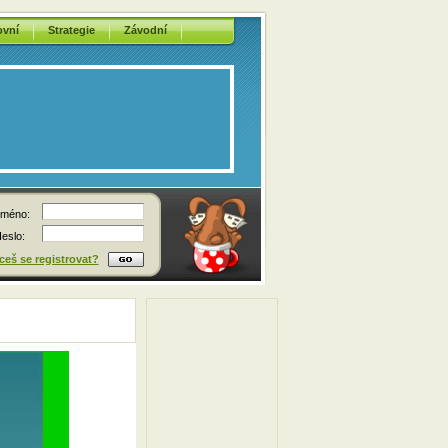
ovní
Strategie
Závodní
méno:
eslo:
eš se registrovat?