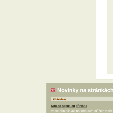
Novinky na stránkác
28.12.2010
Kdo se naposled přihlásil
Vedle přihlašovacího formuláře můžete vidět