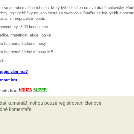
te se do role malého robotka, který byl odloučen od své drahé polovičky. Po
hny logické hříčky na jeho cestě za svobodou. Snažte se být rychlí a pozorn
stali zlí nepřátelští roboti.
nocení hry: 3.00 hodnoceno
afika, hratelnost, akce, logika
ato hra nemá žádné mínusy
ato hra nemá žádné mínusy MB
yš
uguje vám hra?
hnout hru
notit hru
: