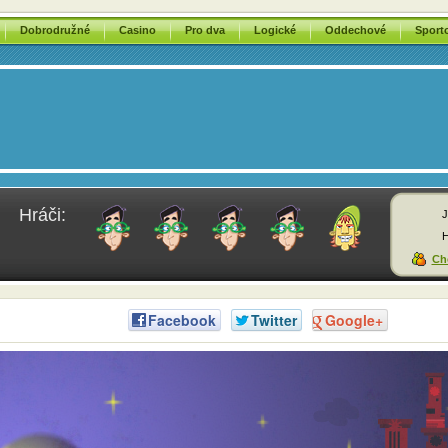
Dobrodružné
Casino
Pro dva
Logické
Oddechové
Sport
Hráči:
J
H
Chc
Facebook
Twitter
Google+