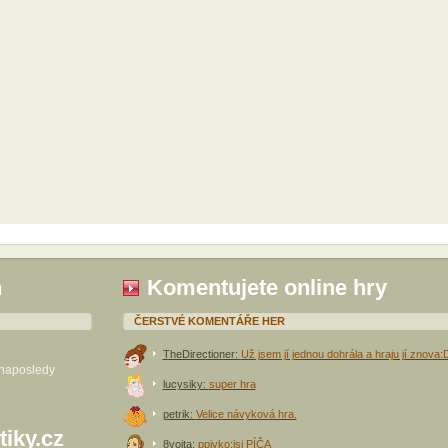
h
Komentujete online hry
ČERSTVÉ KOMENTÁŘE HER
TheDirectioner:
Už jsem jí jednou dohrála a hraju jí znova:
 naposledy
lucysiky:
super hra
petrik:
Velice návyková hra.
tiky.cz
8vojta:
ppivko:jsi PÍČA