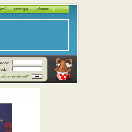
ovní
Strategie
Závodní
méno:
eslo:
eš se registrovat?