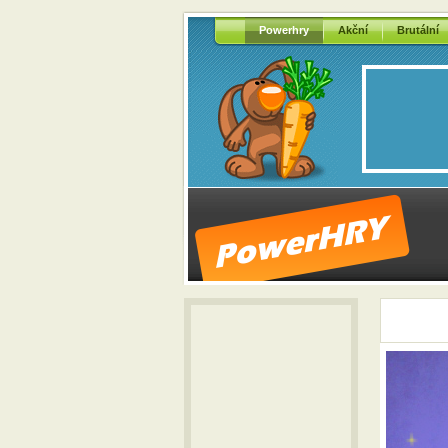
Powerhry
Akční
Brutální