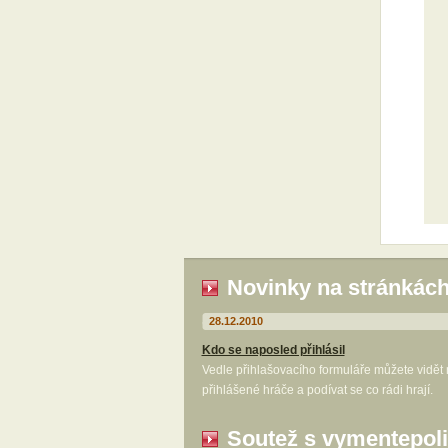
Novinky na stránkác
28.12.2010
Kdo se naposled přihlásil
Vedle přihlašovacího formuláře můžete vidět
přihlášené hráče a podívat se co rádi hrají.
Soutež s vymentepoli