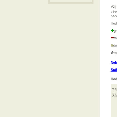
Vžij
všec
nedo
Hod
gr
t
t
m
Nef
Stá
Hod