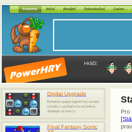
Powerhry
Akční
Brutální
Dobrodružné
Casino
Hráči:
Digital Upgrade
St
Perfektní spojení logické hry nového
rozměru s počítačovou technikou.
Pro 
Skládejte na hrací p
[St
prav
Final Fantasy Sonic
X6