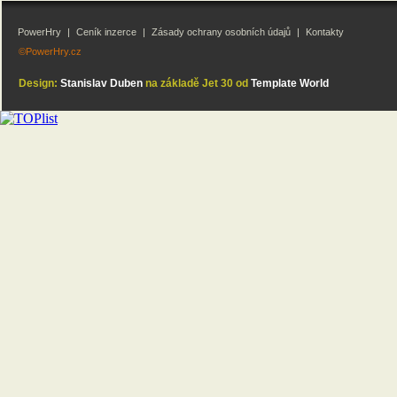
PowerHry
|
Ceník inzerce
|
Zásady ochrany osobních údajů
|
Kontakty
©PowerHry.cz
Design:
Stanislav Duben
na základě Jet 30 od
Template World