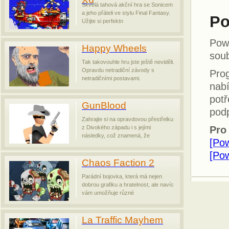
Skvělá tahová akční hra se Sonicem
a jeho přáteli ve stylu Final Fantasy.
Po
Užijte si perfektn
Pow
Happy Wheels
sou
Tak takovouhle hru jste ještě neviděli.
Opravdu netradiční závody s
Prog
netradičními postavami.
nab
potř
GunBlood
podp
Zahrajte si na opravdovou přestřelku
z Divokého západu i s jejími
Pro
následky, což znamená, že
[Po
[Pow
Chaos Faction 2
Parádní bojovka, která má nejen
dobrou grafiku a hratelnost, ale navíc
vám umožňuje různé
La Traffic Mayhem