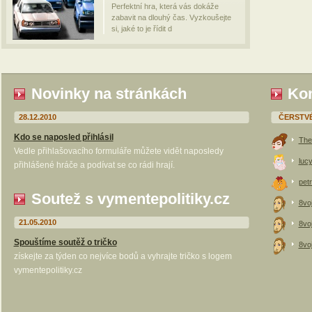
Perfektní hra, která vás dokáže
zabavit na dlouhý čas. Vyzkoušejte
si, jaké to je řídit d
Novinky na stránkách
Kom
28.12.2010
ČERSTV
Kdo se naposled přihlásil
The
Vedle přihlašovacího formuláře můžete vidět naposledy
luc
přihlášené hráče a podívat se co rádi hrají.
petr
Soutež s vymentepolitiky.cz
8vo
21.05.2010
8vo
Spouštíme soutěž o tričko
8vo
získejte za týden co nejvíce bodů a vyhrajte tričko s logem
vymentepolitiky.cz