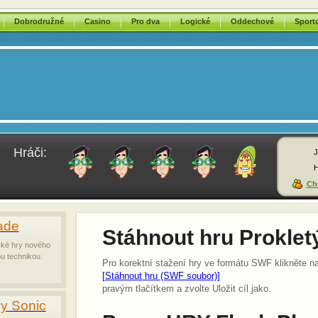
Dobrodružné
Casino
Pro dva
Logické
Oddechové
Sport
Hráči:
J
H
Chc
ade
Stáhnout hru Proklet
ické hry nového
u technikou.
Pro korektní stažení hry ve formátu SWF klikněte n
[Stáhnout hru (SWF soubor)]
pravým tlačítkem a zvolte Uložit cíl jako.
sy Sonic