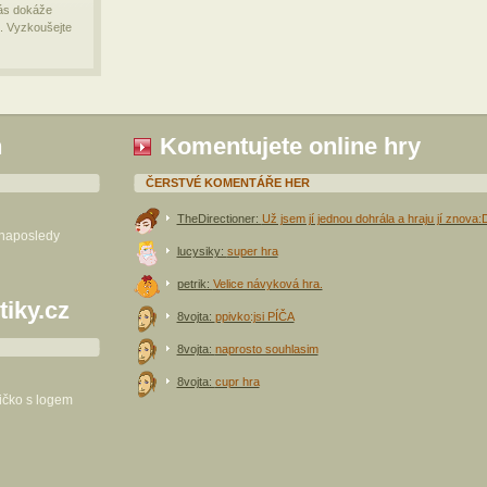
vás dokáže
. Vyzkoušejte
h
Komentujete online hry
ČERSTVÉ KOMENTÁŘE HER
TheDirectioner:
Už jsem jí jednou dohrála a hraju jí znova:
 naposledy
lucysiky:
super hra
petrik:
Velice návyková hra.
tiky.cz
8vojta:
ppivko:jsi PÍČA
8vojta:
naprosto souhlasim
8vojta:
cupr hra
ričko s logem