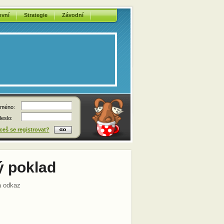
ovní
Strategie
Závodní
méno:
eslo:
eš se registrovat?
ý poklad
a odkaz