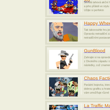
Skvělá tahová akční 
a jeho přáteli ve stylu
Užijte si perfektn
Happy Whee
Tak takovouhle hru jst
Opravdu netradiční z
netradičními postavam
GunBlood
Zahrajte si na opravd
z Divokého západu i s 
následky, což znamen
Chaos Facti
Parádní bojovka, kter
dobrou grafiku a hrate
vám umožňuje různé
La Traffic 