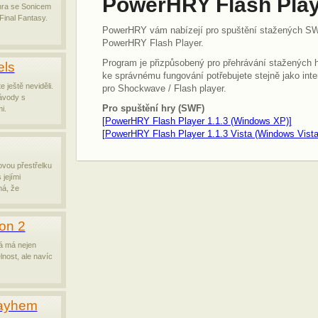
PowerHRY Flash Pla
hra se Sonicem
 Final Fantasy.
PowerHRY vám nabízejí pro spuštění stažených SW
PowerHRY Flash Player.
Program je přizpůsobený pro přehrávání stažených h
ls
ke správnému fungování potřebujete stejně jako inte
e ještě neviděli.
pro Shockwave / Flash player.
ávody s
Pro spuštění hry (SWF)
i.
[PowerHRY Flash Player 1.1.3 (Windows XP)]
[PowerHRY Flash Player 1.1.3 Vista (Windows Vista
ovou přestřelku
jejími
á, že
on 2
á má nejen
lnost, ale navíc
Mayhem