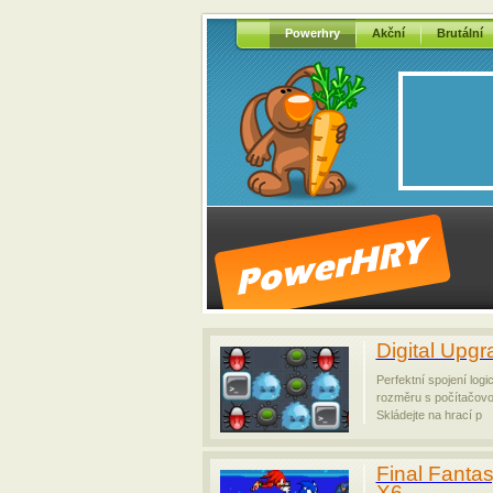
Powerhry
Akční
Brutální
Digital Upgr
Perfektní spojení log
rozměru s počítačovo
Skládejte na hrací p
Final Fanta
X6