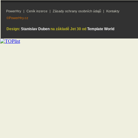
PowerHry
|
Ceník inzerce
|
Zásady ochrany osobních údajů
|
Kontakty
©PowerHry.cz
Design:
Stanislav Duben
na základě Jet 30 od
Template World