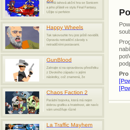
Skvělá tahová akční hra se Sonicem
a jeho přáteli ve stylu Final Fantasy.
Po
Užijte si perfektn
Pow
Happy Wheels
sou
Tak takovouhle hru jste ještě neviděli.
Opravdu netradiční závody s
Prog
netradičními postavami.
nab
potř
GunBlood
podp
Zahrajte si na opravdovou přestřelku
z Divokého západu i s jejími
Pro
následky, což znamená, že
[Po
[Pow
Chaos Faction 2
Parádní bojovka, která má nejen
dobrou grafiku a hratelnost, ale navíc
vám umožňuje různé
La Traffic Mayhem