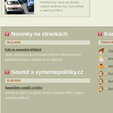
Perfektní hra, která vás dokáže
zabavit na dlouhý čas. Vyzkoušejte
si, jaké to je řídit d
Novinky na stránkách
Kom
28.12.2010
ČERSTV
Kdo se naposled přihlásil
The
Vedle přihlašovacího formuláře můžete vidět naposledy
luc
přihlášené hráče a podívat se co rádi hrají.
petr
Soutež s vymentepolitiky.cz
8vo
21.05.2010
8vo
Spouštíme soutěž o tričko
8vo
získejte za týden co nejvíce bodů a vyhrajte tričko s logem
vymentepolitiky.cz