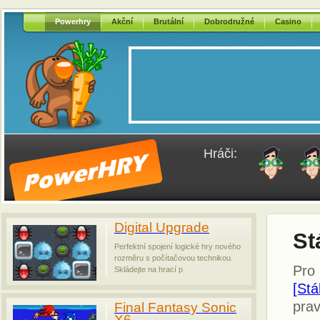
Powerhry
Akční
Brutální
Dobrodružné
Casino
Hráči:
Digital Upgrade
St
Perfektní spojení logické hry nového
rozměru s počítačovou technikou.
Pro 
Skládejte na hrací p
[St
prav
Final Fantasy Sonic
X6