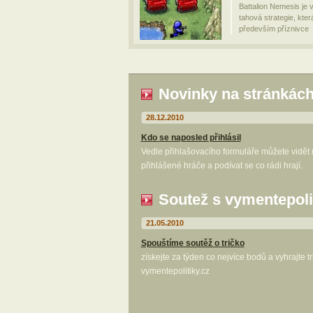
Battalion Nemesis je v
tahová strategie, kter
především příznivce
Novinky na stránkác
28.12.2010
Kdo se naposled přihlásil
Vedle přihlašovacího formuláře můžete vidět
přihlášené hráče a podívat se co rádi hrají.
Soutež s vymentepoli
21.05.2010
Spouštíme soutěž o tričko
získejte za týden co nejvíce bodů a vyhrajte t
vymentepolitiky.cz