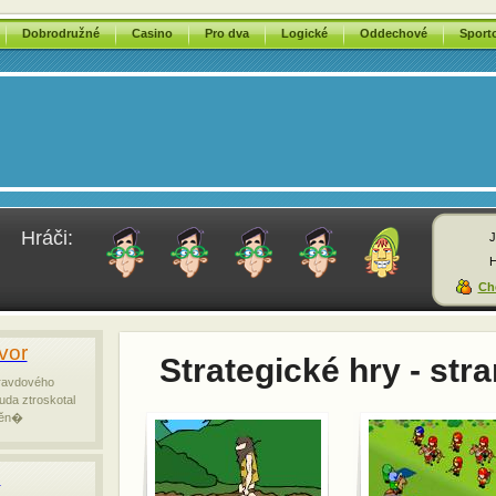
Dobrodružné
Casino
Pro dva
Logické
Oddechové
Sport
Hráči:
J
H
Chc
vor
Strategické hry - stra
pravdového
uda ztroskotal
těn�
l