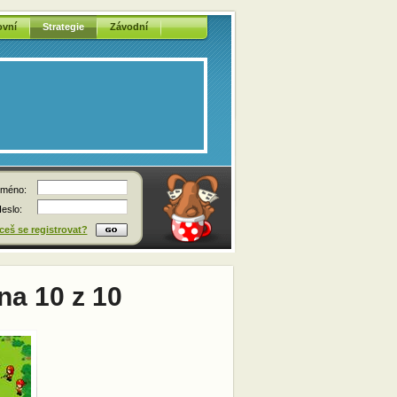
ovní
Strategie
Závodní
méno:
eslo:
eš se registrovat?
na 10 z 10