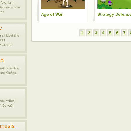
 A vzala to
evřela si hotel
é t
Age of War
Strategy Defense
e
1
2
3
4
5
6
7
a z hlubokého
ěžit
 ale i se
na
rategická hra,
mu přiučíte.
c
ane zvířecí
ř. Do vaší
emesis