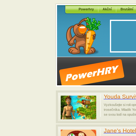
Powerhry
Akční
Brutální
Youda Survi
Vyzkoušejte si roli o
trosečníka. Mladík Yo
se svou lodí na opuš
Jane's Hote