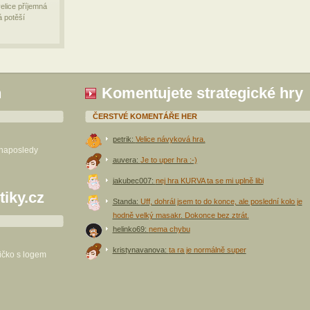
elice příjemná
á potěší
h
Komentujete strategické hry
ČERSTVÉ KOMENTÁŘE HER
petrik:
Velice návyková hra.
 naposledy
auvera:
Je to uper hra :-)
jakubec007:
nej hra KURVA ta se mi uplně libi
tiky.cz
Standa:
Uff, dohrál jsem to do konce, ale poslední kolo je
hodně velký masakr. Dokonce bez ztrát.
helinko69:
nema chybu
kristynavanova:
ta ra je normálně super
ričko s logem