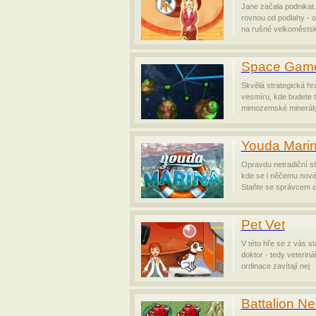
Jane začala podnikat.
rovnou od podlahy - ot
na rušné velkoměstsk
Space Gam
Skvělá strategická hr
vesmíru, kde budete t
mimozemské minerály,
Youda Mari
Opravdu netradiční st
kde se i něčemu nové
Staňte se správcem 
Pet Vet
V této hře se z vás st
doktor - tedy veteriná
ordinace zavítají nej
Battalion N