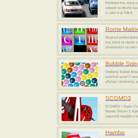
Perfektní hra, která 
zabavit na dlouhý čas
si, jaké to je řídit d
Rome Matri
Na první pohled jedn
hra, která se rázem 
představách na neko
Bubble Spin
Oblíbený Bubble Bre
konečně syna! V nov
přichází obměněná, a
SCGMD3
SCGMD3 = Super Cra
Maniac Deluxe 3. A ja
napovídá nepůjde o h
Hambo