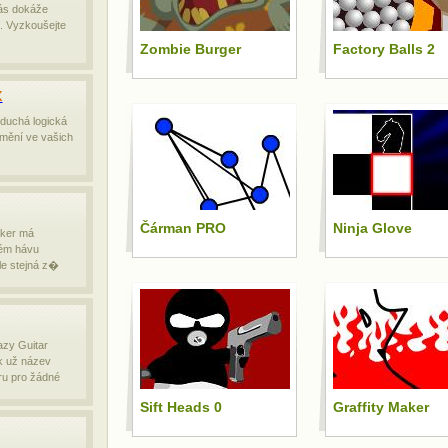
vás dokáže
. Vyzkoušejte
Zombie Burger
Factory Balls 2
x
oduchá logická
změní ve vašich
Čárman PRO
Ninja Glove
aker má
ém hávu
le stejná z�
zy Guitar
k už název
ru pro žádné
Sift Heads 0
Graffity Maker