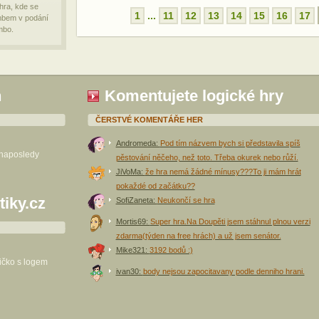
 hra, kde se
1
...
11
12
13
14
15
16
17
mbem v podání
mbo.
h
Komentujete logické hry
ČERSTVÉ KOMENTÁŘE HER
Andromeda:
Pod tím názvem bych si představila spíš
 naposledy
pěstování něčeho, než toto. Třeba okurek nebo růží.
JiVoMa:
že hra nemá žádné mínusy???To ji mám hrát
pokaždé od začátku??
tiky.cz
SofiZaneta:
Neukončí se hra
Mortis69:
Super hra.Na Doupěti jsem stáhnul plnou verzi
zdarma(týden na free hrách) a už jsem senátor.
Mike321:
3192 bodů :)
ričko s logem
ivan30:
body nejsou zapocitavany podle denniho hrani.