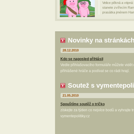
Velice pěkná a vtipná
stanete zvířecím Ra
prasátka jménem Ha
Novinky na stránkác
28.12.2010
Kdo se naposled přihlásil
Vedle přihlašovacího formuláře můžete vidět
přihlášené hráče a podívat se co rádi hrají.
Soutež s vymentepoli
21.05.2010
Spouštíme soutěž o tričko
získejte za týden co nejvíce bodů a vyhrajte t
vymentepolitiky.cz