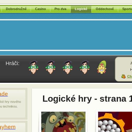
Dobrodružné
Casino
Pro dva
Logické
Oddechové
Sport
Hráči:
J
H
Chc
ade
Logické hry - strana 
ické hry nového
u technikou.
Mayhem