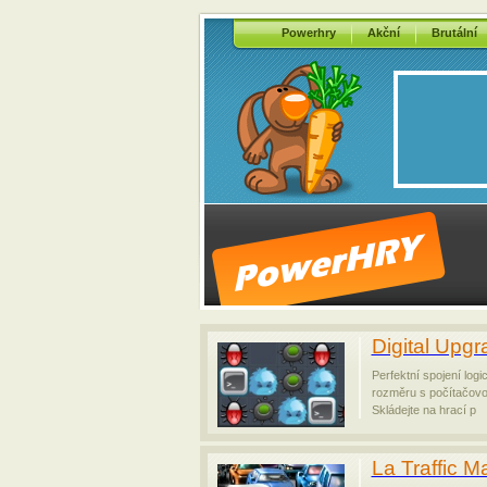
Powerhry
Akční
Brutální
Digital Upgr
Perfektní spojení log
rozměru s počítačovo
Skládejte na hrací p
La Traffic 