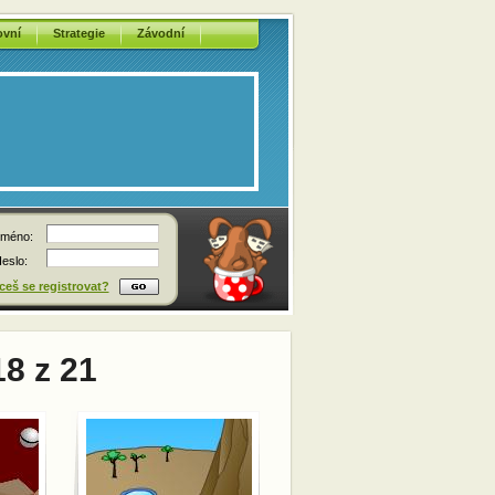
ovní
Strategie
Závodní
méno:
eslo:
eš se registrovat?
18 z 21