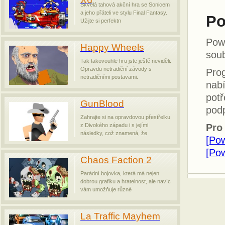
Skvělá tahová akční hra se Sonicem
a jeho přáteli ve stylu Final Fantasy.
Po
Užijte si perfektn
Pow
Happy Wheels
sou
Tak takovouhle hru jste ještě neviděli.
Opravdu netradiční závody s
Prog
netradičními postavami.
nab
potř
GunBlood
podp
Zahrajte si na opravdovou přestřelku
z Divokého západu i s jejími
Pro
následky, což znamená, že
[Po
[Pow
Chaos Faction 2
Parádní bojovka, která má nejen
dobrou grafiku a hratelnost, ale navíc
vám umožňuje různé
La Traffic Mayhem