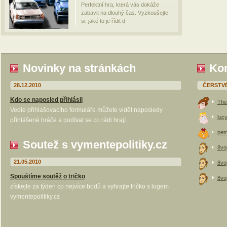
Perfektní hra, která vás dokáže
zabavit na dlouhý čas. Vyzkoušejte
si, jaké to je řídit d
Novinky na stránkách
Kom
28.12.2010
ČERSTV
Kdo se naposled přihlásil
The
Vedle přihlašovacího formuláře můžete vidět naposledy
luc
přihlášené hráče a podívat se co rádi hrají.
petr
Soutež s vymentepolitiky.cz
8vo
21.05.2010
8vo
Spouštíme soutěž o tričko
8vo
získejte za týden co nejvíce bodů a vyhrajte tričko s logem
vymentepolitiky.cz