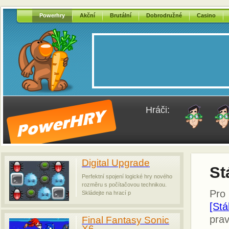
Powerhry
Akční
Brutální
Dobrodružné
Casino
Hráči:
Digital Upgrade
St
Perfektní spojení logické hry nového
rozměru s počítačovou technikou.
Pro 
Skládejte na hrací p
[St
prav
Final Fantasy Sonic
X6