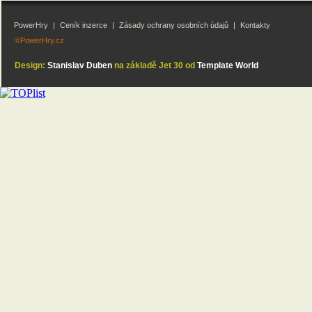
PowerHry
|
Ceník inzerce
|
Zásady ochrany osobních údajů
|
Kontakty
©PowerHry.cz
Design:
Stanislav Duben
na základě Jet 30 od
Template World