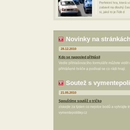
Perfektní hra, která 
zabavit na dlouhý čas
si, jaké to je řídit d
Novinky na stránkác
28.12.2010
Kdo se naposled přihlásil
Vedle přihlašovacího formuláře můžete vidět
přihlášené hráče a podívat se co rádi hrají.
Soutež s vymentepoli
21.05.2010
Spouštíme soutěž o tričko
získejte za týden co nejvíce bodů a vyhrajte t
vymentepolitiky.cz