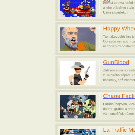
Skvělá tahová akční 
a jeho přáteli ve stylu
Užijte si perfektn
Happy Whee
Tak takovouhle hru jst
Opravdu netradiční z
netradičními postavam
GunBlood
Zahrajte si na opravd
z Divokého západu i s 
následky, což znamen
Chaos Facti
Parádní bojovka, kter
dobrou grafiku a hrate
vám umožňuje různé
La Traffic 