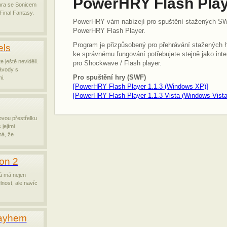
PowerHRY Flash Pla
hra se Sonicem
 Final Fantasy.
PowerHRY vám nabízejí pro spuštění stažených SW
PowerHRY Flash Player.
Program je přizpůsobený pro přehrávání stažených h
ls
ke správnému fungování potřebujete stejně jako inte
e ještě neviděli.
pro Shockwave / Flash player.
ávody s
Pro spuštění hry (SWF)
i.
[PowerHRY Flash Player 1.1.3 (Windows XP)]
[PowerHRY Flash Player 1.1.3 Vista (Windows Vista
ovou přestřelku
jejími
á, že
on 2
á má nejen
lnost, ale navíc
Mayhem