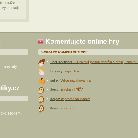
vás dokáže
. Vyzkoušejte
h
Komentujete online hry
ČERSTVÉ KOMENTÁŘE HER
TheDirectioner:
Už jsem jí jednou dohrála a hraju jí znova:
 naposledy
lucysiky:
super hra
petrik:
Velice návyková hra.
tiky.cz
8vojta:
ppivko:jsi PÍČA
8vojta:
naprosto souhlasim
8vojta:
cupr hra
ričko s logem