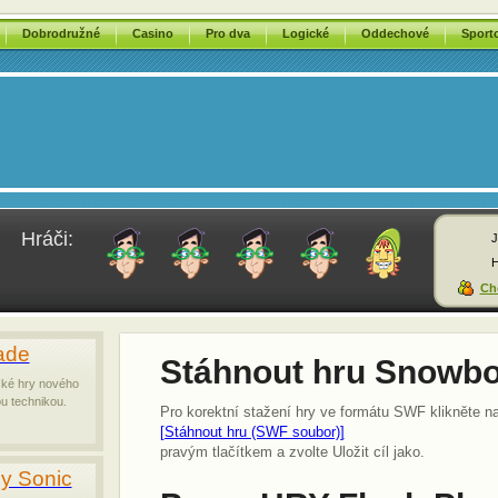
Dobrodružné
Casino
Pro dva
Logické
Oddechové
Sport
Hráči:
J
H
Chc
ade
Stáhnout hru Snowbo
ické hry nového
u technikou.
Pro korektní stažení hry ve formátu SWF klikněte n
[Stáhnout hru (SWF soubor)]
pravým tlačítkem a zvolte Uložit cíl jako.
sy Sonic