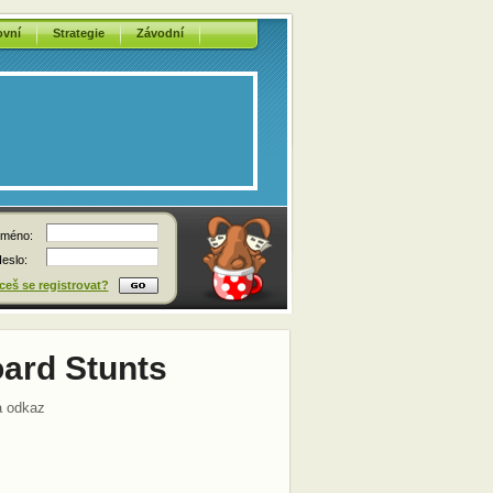
ovní
Strategie
Závodní
méno:
eslo:
eš se registrovat?
ard Stunts
a odkaz