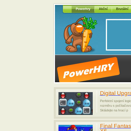
Powerhry
Akční
Brutální
Digital Upgr
Perfektní spojení log
rozměru s počítačovo
Skládejte na hrací p
Final Fanta
X6