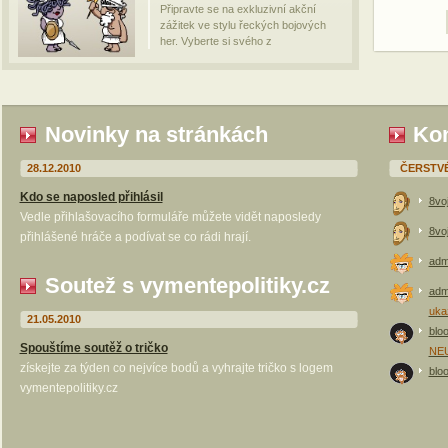
Připravte se na exkluzivní akční
zážitek ve stylu řeckých bojových
her. Vyberte si svého z
Novinky na stránkách
Kom
28.12.2010
ČERSTV
Kdo se naposled přihlásil
8vo
Vedle přihlašovacího formuláře můžete vidět naposledy
8vo
přihlášené hráče a podívat se co rádi hrají.
adm
Soutež s vymentepolitiky.cz
adm
uka
21.05.2010
blo
Spouštíme soutěž o tričko
NEUM
získejte za týden co nejvíce bodů a vyhrajte tričko s logem
blo
vymentepolitiky.cz