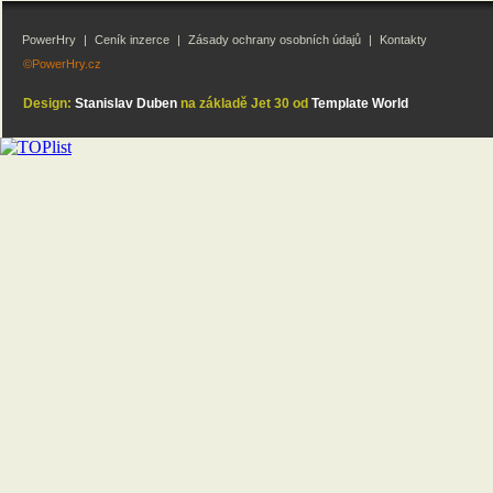
PowerHry
|
Ceník inzerce
|
Zásady ochrany osobních údajů
|
Kontakty
©PowerHry.cz
Design:
Stanislav Duben
na základě Jet 30 od
Template World