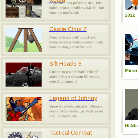
Připravte se na pořádnou akci, kde
budete muset postřílet v každém kole
všechny nepřátelsk
2012
Castle Clout 2
A máme tu nový díl hry online s
trebuchetem a haldou kamenní, kde
budeme dobývat složité tvrz
Sift Heads 5
Mirro
A máme tu pokračování oblíbené
akční řežby s názvem Sift Heads,
nyní již v pátém díl
Legend of Johnny
Opravdu skvělá záležitost, kterou si
nesmí nikdo nechat ujít. Vžijte se do
role Johnnyho, kte
HitSti
Tactical Combat