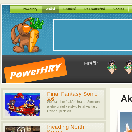
Powerhry
Akční
Brutální
Dobrodružné
Casino
Hráči:
Final Fantasy Sonic
Ak
X6
Skvělá tahová akční hra se Sonicem
a jeho přáteli ve stylu Final Fantasy.
Užijte si perfektn
Invading North
Korea