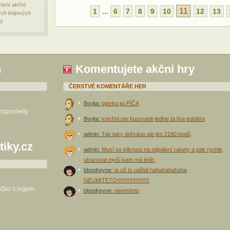
zivní akční
11
1
...
6
7
8
9
10
12
13
ých bojových
 z
h
Komentujete akční hry
ČERSTVÉ KOMENTÁŘE HER
8vojta:
ppivko:jsi PÍČA
 naposledy
8vojta:
vsichni ste buzeranti jedine ta hra jedobra
admin:
Tak taky dohráno ale jen 2180 bodů
tiky.cz
admin:
Musí se kliknout na odpálení rakety a pak rychle
ukazovat myší kam má letět.
bloodreyne:
ja už to udělal hahahahahaha
NEUMITETO!!!!!!!!!!!!!!!!!!!!!
ričko s logem
bloodreyne:
neumíteto