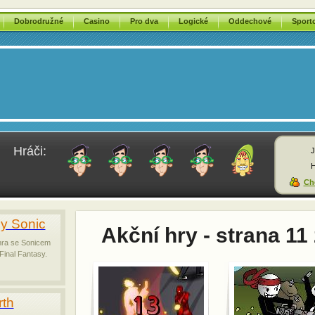
Dobrodružné
Casino
Pro dva
Logické
Oddechové
Sport
Hráči:
J
H
Chc
sy Sonic
Akční hry - strana 11 
hra se Sonicem
 Final Fantasy.
rth