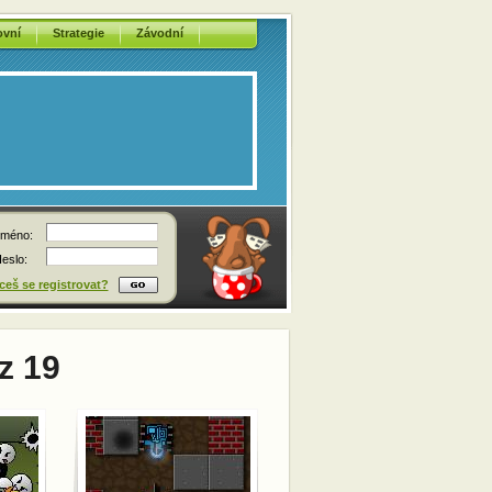
ovní
Strategie
Závodní
méno:
eslo:
eš se registrovat?
z 19