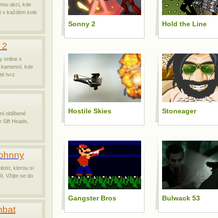
nou akci, kde
t v každém kole
Sonny 2
Hold the Line
 2
y online s
 kamenní, kde
té tvrz
Hostile Skies
Stoneager
í oblíbené
 Sift Heads,
Johnny
tost, kterou si
t. Vžijte se do
Gangster Bros
Bulwack 53
mbat