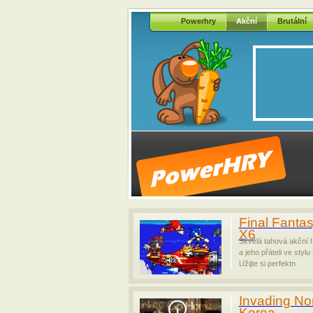
Powerhry
Akční
Brutální
Final Fanta
X6
Skvělá tahová akční 
a jeho přáteli ve stylu
Užijte si perfektn
Invading No
Korea