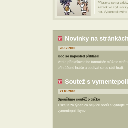
Připravte se na exklu
zážitek ve stylu řeck
her. Vyberte si svého
Novinky na stránkác
28.12.2010
Kdo se naposled přihlásil
Vedle přihlašovacího formuláře můžete vidět
přihlášené hráče a podívat se co rádi hrají.
Soutež s vymentepoli
21.05.2010
Spouštíme soutěž o tričko
získejte za týden co nejvíce bodů a vyhrajte t
vymentepolitiky.cz