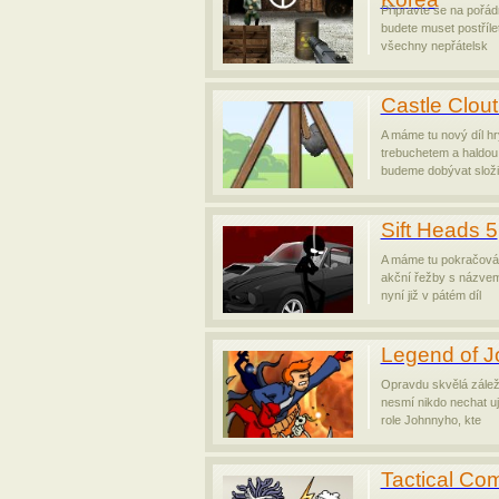
Připravte se na pořád
budete muset postříle
všechny nepřátelsk
Castle Clout
A máme tu nový díl hr
trebuchetem a haldou
budeme dobývat složi
Sift Heads 5
A máme tu pokračován
akční řežby s názvem
nyní již v pátém díl
Legend of 
Opravdu skvělá záleži
nesmí nikdo nechat ují
role Johnnyho, kte
Tactical Co