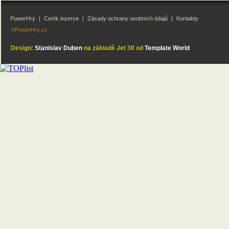
PowerHry
|
Ceník inzerce
|
Zásady ochrany osobních údajů
|
Kontakty
©PowerHry.cz
Design:
Stanislav Duben
na základě Jet 30 od
Template World