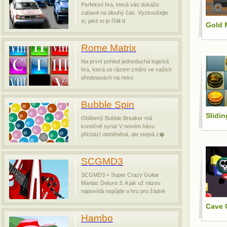
Perfektní hra, která vás dokáže
zabavit na dlouhý čas. Vyzkoušejte
si, jaké to je řídit d
Gold 
Rome Matrix
Na první pohled jednoduchá logická
hra, která se rázem změní ve vašich
představách na neko
Bubble Spin
Slidin
Oblíbený Bubble Breaker má
konečně syna! V novém hávu
přichází obměněná, ale stejná z�
SCGMD3
SCGMD3 = Super Crazy Guitar
Maniac Deluxe 3. A jak už název
napovídá nepůjde o hru pro žádné
Cave 
Hambo