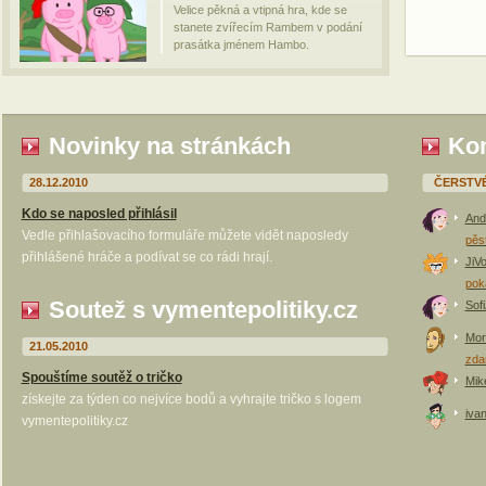
Velice pěkná a vtipná hra, kde se
stanete zvířecím Rambem v podání
prasátka jménem Hambo.
Novinky na stránkách
Kom
28.12.2010
ČERSTV
Kdo se naposled přihlásil
And
Vedle přihlašovacího formuláře můžete vidět naposledy
pěs
přihlášené hráče a podívat se co rádi hrají.
JiV
pok
Soutež s vymentepolitiky.cz
Sof
Mor
21.05.2010
zda
Spouštíme soutěž o tričko
Mik
získejte za týden co nejvíce bodů a vyhrajte tričko s logem
iva
vymentepolitiky.cz