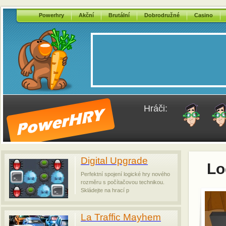
Powerhry
Akční
Brutální
Dobrodružné
Casino
Hráči:
Digital Upgrade
Lo
Perfektní spojení logické hry nového
rozměru s počítačovou technikou.
Skládejte na hrací p
La Traffic Mayhem